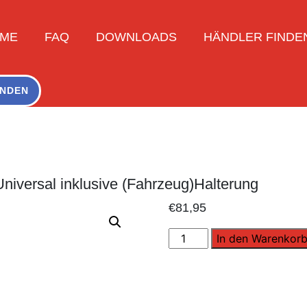
ME
FAQ
DOWNLOADS
HÄNDLER FINDE
NDEN
niversal inklusive (Fahrzeug)Halterung
€
81,95
2x
In den Warenkor
Priomaxx
Feuerlöscher-
Spray
Universal